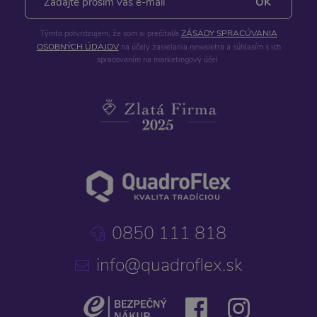
ZÁSADY SPRACÚVANIA
Týmto potvrdzujem, že som si prečítal/a
OSOBNÝCH ÚDAJOV
na účely zasielania newsletra a súhlasím s ich
spracovaním na marketingový účel.
0850 111 818
info@quadroflex.sk