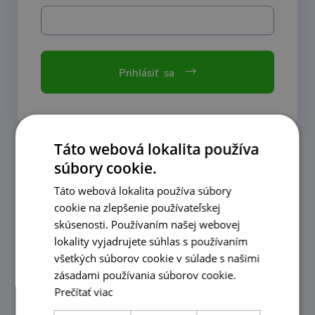
Prihlásiť sa
Táto webová lokalita používa
Nie ste u nás
súbory cookie.
ešte registrovaný?
Táto webová lokalita používa súbory
cookie na zlepšenie používateľskej
skúsenosti. Používaním našej webovej
Využíjete výhody svojho účtu, napríklad
lokality vyjadrujete súhlas s používaním
nastavenie adresára, históriu objednávok,
všetkých súborov cookie v súlade s našimi
zasielanie akcií a noviniek na e-mail a ďalšie...
zásadami používania súborov cookie.
Prečítať viac