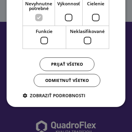
Nevyhnutne
Výkonnosť
Cielenie
Chcem sa registrovať
potrebné
Funkcie
Neklasifikované
Newsletter
ZÁSADY SPRACÚVANIA
PRIJAŤ VŠETKO
Týmto potvrdzujem, že som si prečítal/a
OSOBNÝCH ÚDAJOV
na účely zasielania newsletra a súhlasím s ich
spracovaním na marketingový účel.
ODMIETNUŤ VŠETKO
ZOBRAZIŤ PODROBNOSTI