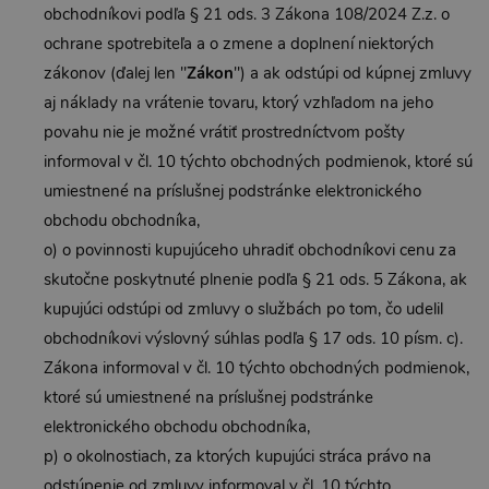
obchodníkovi podľa § 21 ods. 3 Zákona 108/2024 Z.z. o
ochrane spotrebiteľa a o zmene a doplnení niektorých
zákonov (ďalej len "
Zákon
") a ak odstúpi od kúpnej zmluvy
aj náklady na vrátenie tovaru, ktorý vzhľadom na jeho
povahu nie je možné vrátiť prostredníctvom pošty
informoval v čl. 10 týchto obchodných podmienok, ktoré sú
umiestnené na príslušnej podstránke elektronického
obchodu obchodníka,
o) o povinnosti kupujúceho uhradiť obchodníkovi cenu za
skutočne poskytnuté plnenie podľa § 21 ods. 5 Zákona, ak
kupujúci odstúpi od zmluvy o službách po tom, čo udelil
obchodníkovi výslovný súhlas podľa § 17 ods. 10 písm. c).
Zákona informoval v čl. 10 týchto obchodných podmienok,
ktoré sú umiestnené na príslušnej podstránke
elektronického obchodu obchodníka,
p) o okolnostiach, za ktorých kupujúci stráca právo na
odstúpenie od zmluvy informoval v čl. 10 týchto