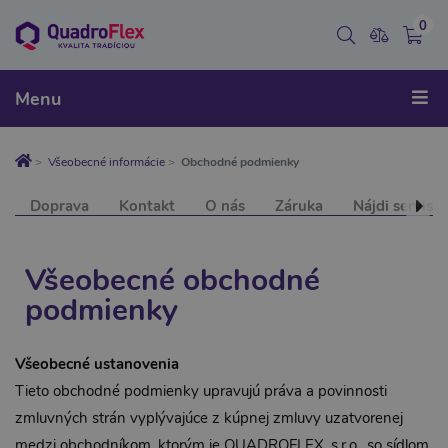
0
Menu
Všeobecné informácie
Obchodné podmienky
Doprava
Kontakt
O nás
Záruka
Nájdi servis
Všeobecné obchodné
podmienky
Všeobecné ustanovenia
Tieto obchodné podmienky upravujú práva a povinnosti
zmluvných strán vyplývajúce z kúpnej zmluvy uzatvorenej
medzi obchodníkom, ktorým je QUADROFLEX, s.r.o., so sídlom