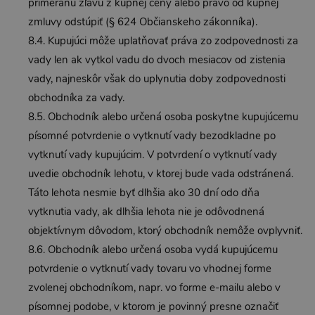
primeranú zľavu z kúpnej ceny alebo právo od kúpnej
zmluvy odstúpiť (§ 624 Občianskeho zákonníka).
8.4. Kupujúci môže uplatňovať práva zo zodpovednosti za
vady len ak vytkol vadu do dvoch mesiacov od zistenia
vady, najneskôr však do uplynutia doby zodpovednosti
obchodníka za vady.
8.5. Obchodník alebo určená osoba poskytne kupujúcemu
písomné potvrdenie o vytknutí vady bezodkladne po
vytknutí vady kupujúcim. V potvrdení o vytknutí vady
uvedie obchodník lehotu, v ktorej bude vada odstránená.
Táto lehota nesmie byť dlhšia ako 30 dní odo dňa
vytknutia vady, ak dlhšia lehota nie je odôvodnená
objektívnym dôvodom, ktorý obchodník nemôže ovplyvniť.
8.6. Obchodník alebo určená osoba vydá kupujúcemu
potvrdenie o vytknutí vady tovaru vo vhodnej forme
zvolenej obchodníkom, napr. vo forme e-mailu alebo v
písomnej podobe, v ktorom je povinný presne označiť