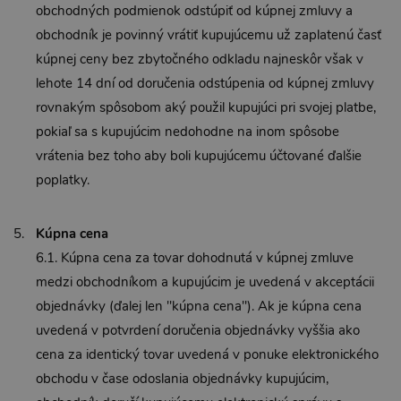
obchodných podmienok odstúpiť od kúpnej zmluvy a
obchodník je povinný vrátiť kupujúcemu už zaplatenú časť
kúpnej ceny bez zbytočného odkladu najneskôr však v
lehote 14 dní od doručenia odstúpenia od kúpnej zmluvy
rovnakým spôsobom aký použil kupujúci pri svojej platbe,
pokiaľ sa s kupujúcim nedohodne na inom spôsobe
vrátenia bez toho aby boli kupujúcemu účtované ďalšie
poplatky.
Kúpna cena
6.1. Kúpna cena za tovar dohodnutá v kúpnej zmluve
medzi obchodníkom a kupujúcim je uvedená v akceptácii
objednávky (ďalej len "kúpna cena"). Ak je kúpna cena
uvedená v potvrdení doručenia objednávky vyššia ako
cena za identický tovar uvedená v ponuke elektronického
obchodu v čase odoslania objednávky kupujúcim,