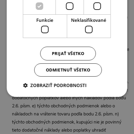
podobe u predajcu a je kupujúcemu dostupná po tom, ako
si ju kupujúci písomne vyžiada informoval na príslušnej
katalógovej stránke elektronického obchodu obchodníka a
Funkcie
Neklasifikované
v týchto obchodných podmienkach, ktoré sú umiestnené
na príslušnej podstránke elektronického obchodu
obchodníka,
y) o tom, že jazykom ponúkaným na uzatvorenie zmluvy je
PRIJAŤ VŠETKO
slovenský jazyk informoval na príslušnej katalógovej
stránke elektronického obchodu obchodníka a v týchto
ODMIETNUŤ VŠETKO
obchodných podmienkach, ktoré sú umiestnené na
príslušnej podstránke elektronického obchodu obchodníka.
ZOBRAZIŤ PODROBNOSTI
2.7. Ak obchodník nesplnil informačnú povinnosť o úhrade
dodatočných poplatkov alebo iných nákladov podľa bodu
2.6. písm. e) týchto obchodných podmienok alebo o
nákladoch na vrátenie tovaru podľa bodu 2.6. písm. n)
týchto obchodných podmienok, kupujúci nie je povinný
tieto dodatočné náklady alebo poplatky uhradiť