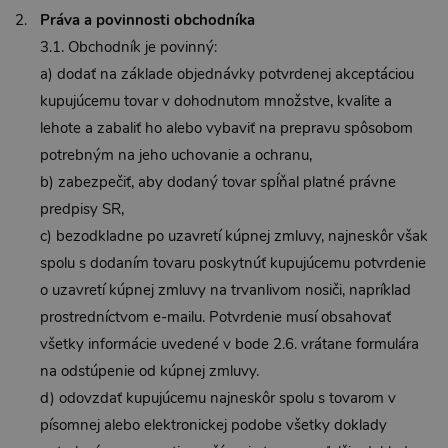
Práva a povinnosti obchodníka
3.1. Obchodník je povinný:
a) dodať na základe objednávky potvrdenej akceptáciou
kupujúcemu tovar v dohodnutom množstve, kvalite a
lehote a zabaliť ho alebo vybaviť na prepravu spôsobom
potrebným na jeho uchovanie a ochranu,
b) zabezpečiť, aby dodaný tovar spĺňal platné právne
predpisy SR,
c) bezodkladne po uzavretí kúpnej zmluvy, najneskôr však
spolu s dodaním tovaru poskytnúť kupujúcemu potvrdenie
o uzavretí kúpnej zmluvy na trvanlivom nosiči, napríklad
prostredníctvom e-mailu. Potvrdenie musí obsahovať
všetky informácie uvedené v bode 2.6. vrátane formulára
na odstúpenie od kúpnej zmluvy.
d) odovzdať kupujúcemu najneskôr spolu s tovarom v
písomnej alebo elektronickej podobe všetky doklady