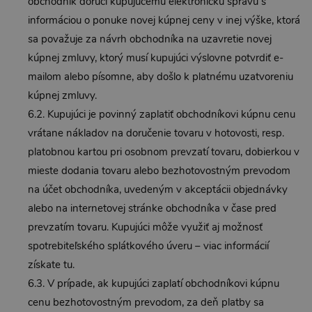
obchodník doručí kupujúcemu elektronickú správu s
informáciou o ponuke novej kúpnej ceny v inej výške, ktorá
sa považuje za návrh obchodníka na uzavretie novej
kúpnej zmluvy, ktorý musí kupujúci výslovne potvrdiť e-
mailom alebo písomne, aby došlo k platnému uzatvoreniu
kúpnej zmluvy.
6.2. Kupujúci je povinný zaplatiť obchodníkovi kúpnu cenu
vrátane nákladov na doručenie tovaru v hotovosti, resp.
platobnou kartou pri osobnom prevzatí tovaru, dobierkou v
mieste dodania tovaru alebo bezhotovostným prevodom
na účet obchodníka, uvedeným v akceptácii objednávky
alebo na internetovej stránke obchodníka v čase pred
prevzatím tovaru. Kupujúci môže využiť aj možnosť
spotrebiteľského splátkového úveru – viac informácií
získate tu.
6.3. V prípade, ak kupujúci zaplatí obchodníkovi kúpnu
cenu bezhotovostným prevodom, za deň platby sa