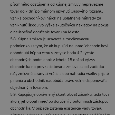
písomného odstúpenia od kúpnej zmluvy neprevezme
tovar do 7 dní po márnom uplynutí Časového rozsahu,
vzniká obchodníkovi nárok na uplatnenie náhrady za
vzniknutú škodu vo výške skutočných nákladov na pokus
o neúspešné doručenie tovaru na Miesto.
5.8. Kúpna zmluva je uzavretá s rozväzovacou
podmienkou s tým, že ak kupujúci neuhradí obchodníkovi
dohodnutú kúpnu cenu v zmysle bodu 4.2 týchto
obchodných podmienok v lehote 15 dní od výzvy
obchodníka na prevzatie tovaru, zmluva sa od začiatku
ruší, zmluvné strany si vrátia alebo nahradia všetky prijaté
plnenia a obchodník nadobúda právo voľne disponovať s
objednaným tovarom.
5.9. Kupujúci je oprávnený skontrolovať zásielku, teda tovar
ako aj jeho obal ihneď po doručení v prítomnosti zástupcu
obchodníka. V prípade zistenia existencie vady tovaru