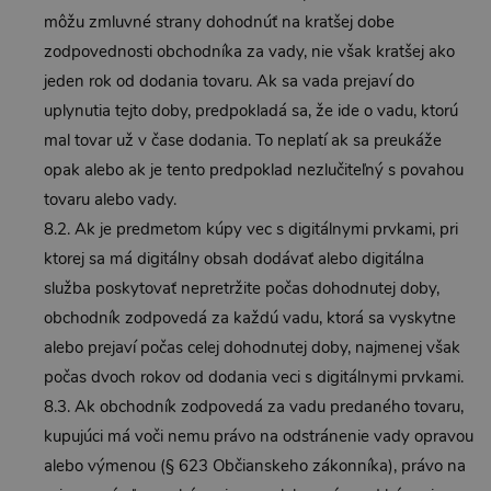
môžu zmluvné strany dohodnúť na kratšej dobe
zodpovednosti obchodníka za vady, nie však kratšej ako
jeden rok od dodania tovaru. Ak sa vada prejaví do
uplynutia tejto doby, predpokladá sa, že ide o vadu, ktorú
mal tovar už v čase dodania. To neplatí ak sa preukáže
opak alebo ak je tento predpoklad nezlučiteľný s povahou
tovaru alebo vady.
8.2. Ak je predmetom kúpy vec s digitálnymi prvkami, pri
ktorej sa má digitálny obsah dodávať alebo digitálna
služba poskytovať nepretržite počas dohodnutej doby,
obchodník zodpovedá za každú vadu, ktorá sa vyskytne
alebo prejaví počas celej dohodnutej doby, najmenej však
počas dvoch rokov od dodania veci s digitálnymi prvkami.
8.3. Ak obchodník zodpovedá za vadu predaného tovaru,
kupujúci má voči nemu právo na odstránenie vady opravou
alebo výmenou (§ 623 Občianskeho zákonníka), právo na