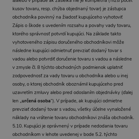
a/alebo v prípade ak zásielka nie je kompletná (nižší počet
kusov tovaru, resp. chýba objednaný tovar) je zástupca
obchodníka povinný na žiadosť kupujúceho vyhotoviť
Zápis o škode s uvedením rozsahu a povahy vady tovaru,
ktorého správnosť potvrdí kupujúci. Na základe takto
vyhotoveného zápisu doručeného obchodníkovi môže
následne kupujúci odmietnuť prevziať dodaný tovar s
vadou alebo potvrdiť doručenie tovaru s vadou a následne
v zmysle čl. 8 týchto obchodných podmienok uplatniť
zodpovednosť za vady tovaru u obchodníka alebo u inej
osoby, o ktorej obchodník oboznámil kupujúceho pred
uzavretím zmluvy alebo pred odoslaním objednávky (ďalej
len „
určená osoba
“). V prípade, ak kupujúci odmietne
prevziať dodaný tovar s vadou, všetky účelne vynaložené
náklady na vrátenie tovaru obchodníkovi znáša obchodník.
5.10. Kupujúci je oprávnený v prípade nedodania tovaru
obchodníkom v lehote uvedenej v bode 5.2. týchto