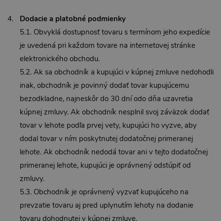
Dodacie a platobné podmienky
5.1. Obvyklá dostupnosť tovaru s termínom jeho expedície
je uvedená pri každom tovare na internetovej stránke
elektronického obchodu.
5.2. Ak sa obchodník a kupujúci v kúpnej zmluve nedohodli
inak, obchodník je povinný dodať tovar kupujúcemu
bezodkladne, najneskôr do 30 dní odo dňa uzavretia
kúpnej zmluvy. Ak obchodník nesplnil svoj záväzok dodať
tovar v lehote podľa prvej vety, kupujúci ho vyzve, aby
dodal tovar v ním poskytnutej dodatočnej primeranej
lehote. Ak obchodník nedodá tovar ani v tejto dodatočnej
primeranej lehote, kupujúci je oprávnený odstúpiť od
zmluvy.
5.3. Obchodník je oprávnený vyzvať kupujúceho na
prevzatie tovaru aj pred uplynutím lehoty na dodanie
tovaru dohodnutej v kúpnej zmluve.