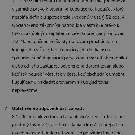
7.1. Prevzatím tovaru na dohodnutom mieste prechádza
vlastnícke právo k tovaru na kupujúceho. Kupujúci, ktorý
nespĺňa definíciu spotrebiteľa uvedenú v ust. § 52 ods. 4
Občianskeho zákonníka nadobúda vlastnícke právo k
tovaru až úplným zaplatením celej kúpnej ceny za tovar.
7.2. Nebezpečenstvo škody na tovare prechádza na
kupujúceho v čase, keď kupujúci alebo tretia osoba
splnomocnená kupujúcim prevezme tovar od obchodníka
alebo od jeho zástupcu, povereného doručiť tovar, alebo
keď tak neurobí včas, tak v čase, keď obchodník umožní
kupujúcemu nakladať s tovarom a kupujúci tovar
neprevezme.
Uplatnenie zodpovednosti za vady
8.1. Obchodník zodpovedá za akúkoľvek vadu, ktorú má
predaný tovar v čase jeho dodania a ktorá sa prejaví do
dvoch rokov od dodania tovaru. Pri použitom tovare sa