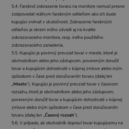
5.4. Farebné zobrazenie tovaru na monitore nemusí presne
zodpovedať reálnym farebným odtieňom ako ich bude
kupujúci vnímať v skutočnosti. Zobrazenie farebných
odtieňov je okrem iného závislé aj na kvalite
zobrazovacieho monitora, resp. iného použitého
zobrazovacieho zariadenia.
5.5. Kupujúci je povinný prevziať tovar v mieste, ktoré je
obchodníkom alebo jeho zástupcom, povereným doručiť
tovar a kupujúcim dohodnuté v kúpnej zmluve alebo iným
spôsobom v čase pred doručovaním tovaru (ďalej len
„
Miesto
“). Kupujúci je povinný prevziať tovar v časovom
rozsahu, ktoré je obchodníkom alebo jeho zástupcom,
povereným doručiť tovar a kupujúcim dohodnuté v kúpnej
zmluve alebo iným spôsobom v čase pred doručovaním
tovaru (ďalej len „
Časový rozsah
“).
5.6. V prípade, ak obchodník dopraví tovar kupujúcemu na