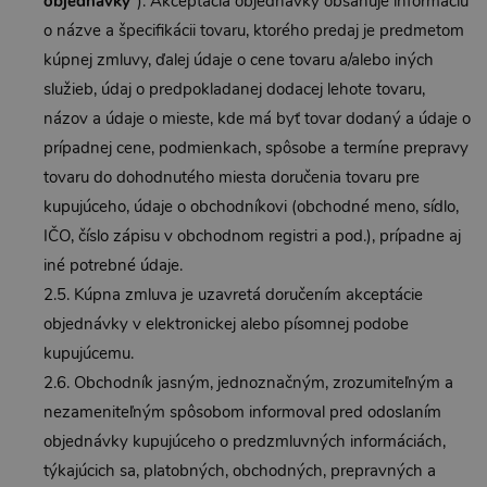
objednávky
“). Akceptácia objednávky obsahuje informáciu
o názve a špecifikácii tovaru, ktorého predaj je predmetom
kúpnej zmluvy, ďalej údaje o cene tovaru a/alebo iných
služieb, údaj o predpokladanej dodacej lehote tovaru,
názov a údaje o mieste, kde má byť tovar dodaný a údaje o
prípadnej cene, podmienkach, spôsobe a termíne prepravy
tovaru do dohodnutého miesta doručenia tovaru pre
kupujúceho, údaje o obchodníkovi (obchodné meno, sídlo,
IČO, číslo zápisu v obchodnom registri a pod.), prípadne aj
iné potrebné údaje.
2.5. Kúpna zmluva je uzavretá doručením akceptácie
objednávky v elektronickej alebo písomnej podobe
kupujúcemu.
2.6. Obchodník jasným, jednoznačným, zrozumiteľným a
nezameniteľným spôsobom informoval pred odoslaním
objednávky kupujúceho o predzmluvných informáciách,
týkajúcich sa, platobných, obchodných, prepravných a