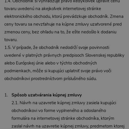
1.4. Obchodník si vyhradzuje právo kedykoľvek upraviť cenu
tovaru uvedenú na akejkoľvek internetovej stránke
elektronického obchodu, ktorú prevádzkuje obchodník. Zmena
ceny tovaru sa nevzťahuje na kúpne zmluvy uzatvorené pred
zmenou ceny, bez ohľadu na to, že ešte nedošlo k dodaniu
tovaru.
1.5. V prípade, že obchodník nedodrží svoje povinnosti
uvedené v platných právnych predpisoch Slovenskej republiky
alebo Európskej únie alebo v týchto obchodných
podmienkach, môže si kupujúci uplatniť svoje právo voči
obchodníkovi prostredníctvom príslušného súdu.
Spôsob uzatvárania kúpnej zmluvy
2.1. Návrh na uzavretie kúpnej zmluvy zasiela kupujúci
obchodníkovi vo forme vyplneného a odoslaného
formulára na internetovej stránke obchodníka, ktorým
zaslal návrh na uzavretie kúpnej zmluvy, predmetom ktorej