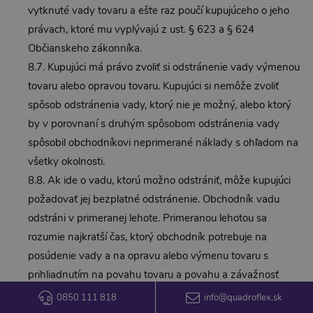
vytknuté vady tovaru a ešte raz poučí kupujúceho o jeho
právach, ktoré mu vyplývajú z ust. § 623 a § 624
Občianskeho zákonníka.
8.7. Kupujúci má právo zvoliť si odstránenie vady výmenou
tovaru alebo opravou tovaru. Kupujúci si nemôže zvoliť
spôsob odstránenia vady, ktorý nie je možný, alebo ktorý
by v porovnaní s druhým spôsobom odstránenia vady
spôsobil obchodníkovi neprimerané náklady s ohľadom na
všetky okolnosti.
8.8. Ak ide o vadu, ktorú možno odstrániť, môže kupujúci
požadovať jej bezplatné odstránenie. Obchodník vadu
odstráni v primeranej lehote. Primeranou lehotou sa
rozumie najkratší čas, ktorý obchodník potrebuje na
posúdenie vady a na opravu alebo výmenu tovaru s
prihliadnutím na povahu tovaru a povahu a závažnosť
vady.
0850 111 818
info@quadroflex.sk
8.9. Obchodník môže odmietnuť odstránenie vady, ak