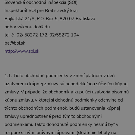
Slovenská obchodná inšpekcia (SOI)
Inšpektorát SOI pre Bratislavský kraj
Bajkalská 21/A, P.O. Box 5, 820 07 Bratislava
odbor výkonu dohľadu
tel. č.: 02/ 58272 172, 02/58272 104
ba@boi.sk
http://www.soi.sk
1.1. Tieto obchodné podmienky v znení platnom v deň
uzatvorenia kúpnej zmluvy sú neoddeliteľnou súčasťou kúpnej
zmluvy. V prípade, že obchodník a kupujúci uzatvoria písomnú
kúpnu zmluvu, v ktorej si dohodnú podmienky odchylne od
týchto obchodných podmienok, budú ustanovenia kúpnej
zmluvy uprednostnené pred týmito obchodnými
podmienkami. Takto dohodnuté podmienky nesmú byť v
rozpore s inými právnymi úpravami (skrátenie lehoty na