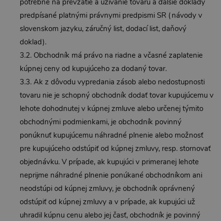
potrebné na prevzatie a užívanie tovaru a ďalšie doklady
predpísané platnými právnymi predpismi SR (návody v
slovenskom jazyku, záručný list, dodací list, daňový
doklad).
3.2. Obchodník má právo na riadne a včasné zaplatenie
kúpnej ceny od kupujúceho za dodaný tovar.
3.3. Ak z dôvodu vypredania zásob alebo nedostupnosti
tovaru nie je schopný obchodník dodať tovar kupujúcemu v
lehote dohodnutej v kúpnej zmluve alebo určenej týmito
obchodnými podmienkami, je obchodník povinný
ponúknuť kupujúcemu náhradné plnenie alebo možnosť
pre kupujúceho odstúpiť od kúpnej zmluvy, resp. stornovať
objednávku. V prípade, ak kupujúci v primeranej lehote
neprijme náhradné plnenie ponúkané obchodníkom ani
neodstúpi od kúpnej zmluvy, je obchodník oprávnený
odstúpiť od kúpnej zmluvy a v prípade, ak kupujúci už
uhradil kúpnu cenu alebo jej časť, obchodník je povinný