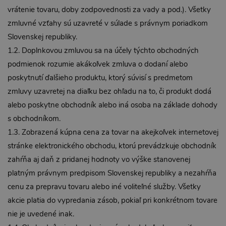
vrátenie tovaru, doby zodpovednosti za vady a pod.). Všetky
zmluvné vzťahy sú uzavreté v súlade s právnym poriadkom
Slovenskej republiky.
1.2. Doplnkovou zmluvou sa na účely týchto obchodných
podmienok rozumie akákoľvek zmluva o dodaní alebo
poskytnutí ďalšieho produktu, ktorý súvisí s predmetom
zmluvy uzavretej na diaľku bez ohľadu na to, či produkt dodá
alebo poskytne obchodník alebo iná osoba na základe dohody
s obchodníkom.
1.3. Zobrazená kúpna cena za tovar na akejkoľvek internetovej
stránke elektronického obchodu, ktorú prevádzkuje obchodník
zahŕňa aj daň z pridanej hodnoty vo výške stanovenej
platným právnym predpisom Slovenskej republiky a nezahŕňa
cenu za prepravu tovaru alebo iné voliteľné služby. Všetky
akcie platia do vypredania zásob, pokiaľ pri konkrétnom tovare
nie je uvedené inak.