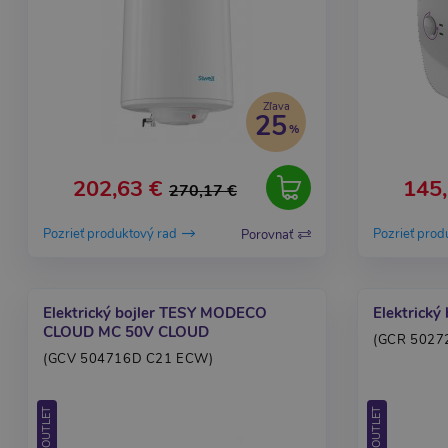
Zľava
25
202,63 €
145,
270,17 €
Pozrieť produktový rad
Pozrieť prod
Porovnať
Elektrický bojler TESY MODECO
Elektrický
CLOUD MC 50V CLOUD
(GCR 5027
(GCV 504716D C21 ECW)
OUTLET
OUTLET