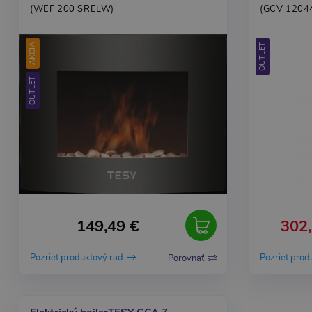
(WEF 200 SRELW)
(GCV 1204
AKCIA
OUTLET
OUTLET
149,49 €
302,
Pozrieť produktový rad
Pozrieť prod
Porovnať