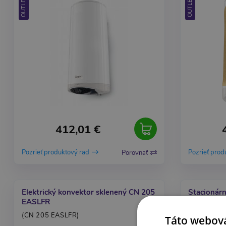
OUTLET
OUTLET
412,01 €
Pozrieť produktový rad
Pozrieť prod
Porovnať
Elektrický konvektor sklenený CN 205
Stacionárn
EASLFR
(MC 2013)
(CN 205 EASLFR)
Táto webová