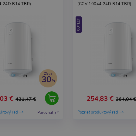
4 24D B14 TBR)
(GCV 10044 24D B14 TBR)
OUTLET
Zľava
30
03 €
254,83 €
431,47 €
364,04 
uktový rad
Pozrieť produktový rad
Porovnať