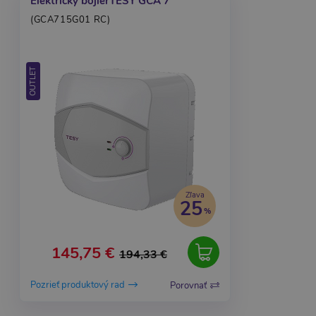
Elektrický bojlerTESY GCA 7
(GCA715G01 RC)
OUTLET
Zľava
25
145,75 €
194,33 €
Pozrieť produktový rad
Porovnať