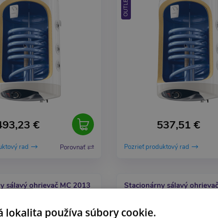
OUTLET
493,23 €
537,51 €
uktový rad
Pozrieť produktový rad
Porovnať
y sálavý ohrievač MC 2013
Stacionárny sálavý ohriev
(MC 2014)
 lokalita používa súbory cookie.