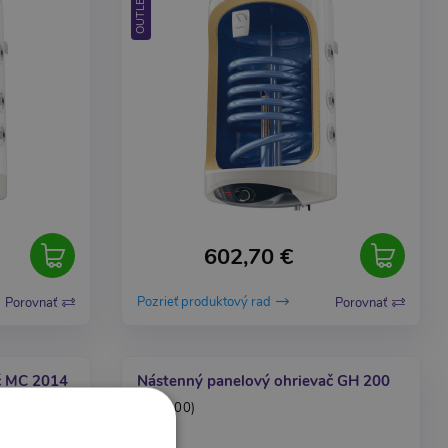
OUTLET
602,70 €
Pozrieť produktový rad
Porovnať
Porovnať
ač MC 2014
Nástenný panelový ohrievač GH 200
(GH 200)