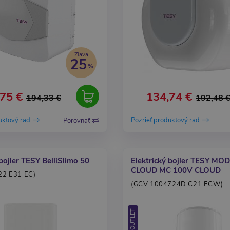
Zľava
25
75 €
134,74 €
194,33 €
192,48 
uktový rad
Pozrieť produktový rad
Porovnať
 bojler TESY BelliSlimo 50
Elektrický bojler TESY M
CLOUD MC 100V CLOUD
22 E31 EC)
(GCV 1004724D C21 ECW)
OUTLET