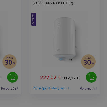
(GCV 8044 24D B14 TBR)
OUTLET
Zľava
Zľava
30
30
222,02 €
€
317,17 €
Pozrieť produktový rad
Porovnať
Porovnať