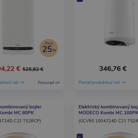
Zľava
25
4,22 €
346,76 €
525,62 €
uktový rad
Pozrieť produktový rad
Porovnať
 kombinovaný bojler
Elektrický kombinovaný boj
ombi MC 80PK
MODECO Kombi MC 100P
4724D C21 TS2RCP)
(GCV9S 1004724D C21 TS2