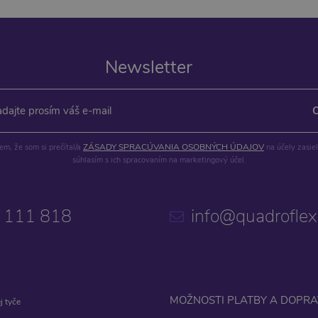
Newsletter
ZÁSADY SPRACÚVANIA OSOBNÝCH ÚDAJOV
m, že som si prečítal/a
na účely zasie
súhlasím s ich spracovaním na marketingový účel.
 111 818
info@quadroflex
MOŽNOSTI PLATBY A DOPRA
j tyče