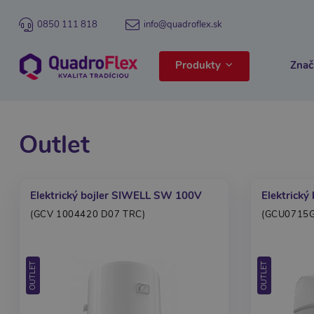
0850 111 818
info@quadroflex.sk
Produkty
Znač
Outlet
Elektrický bojler SIWELL SW 100V
Elektrický
(GCV 1004420 D07 TRC)
(GCU0715G
OUTLET
OUTLET