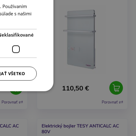
i. Používaním
AKCIA
súlade s našimi
OUTLET
Neklasifikované
JAŤ VŠETKO
110,50 €
Porovnať
Porovnať
TICALC AC
Elektrický bojler TESY ANTICALC AC
80V