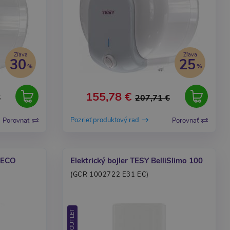
Zľava
Zľava
30
25
155,78 €
€
207,71 €
Pozrieť produktový rad
Porovnať
Porovnať
ODECO
Elektrický bojler TESY BelliSlimo 100
(GCR 1002722 E31 EC)
OUTLET