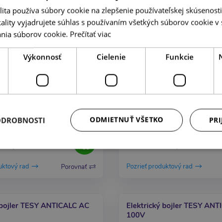
ita používa súbory cookie na zlepšenie používateľskej skúsenost
AKCIA
ality vyjadrujete súhlas s používaním všetkých súborov cookie v 
nia súborov cookie.
Prečítať viac
OUTLET
Výkonnosť
Cielenie
Funkcie
ODMIETNUŤ VŠETKO
ODROBNOSTI
PRI
72,04 €
75,82 €
uktový rad
Pozrieť produktový rad
Porovnať
 bojler TESY ANTICALC AC
Elektrický bojler TESY AN
100V