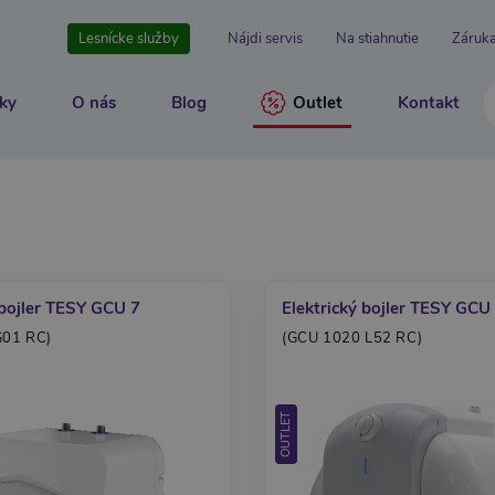
Lesnícke služby
Nájdi servis
Na stiahnutie
Záruk
ky
O nás
Blog
Outlet
Kontakt
 bojler TESY GCU 7
Elektrický bojler TESY GCU
01 RC)
(GCU 1020 L52 RC)
OUTLET