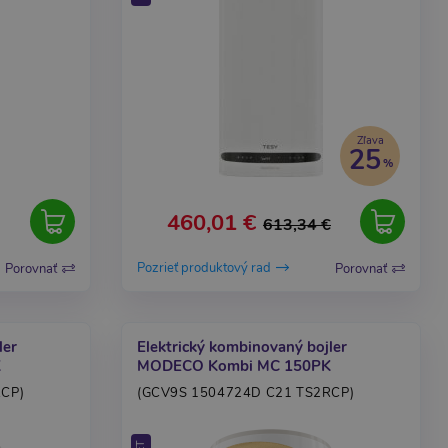
Zľava
25
460,01 €
613,34 €
Pozrieť produktový rad
Porovnať
Porovnať
ler
Elektrický kombinovaný bojler
K
MODECO Kombi MC 150PK
RCP)
(GCV9S 1504724D C21 TS2RCP)