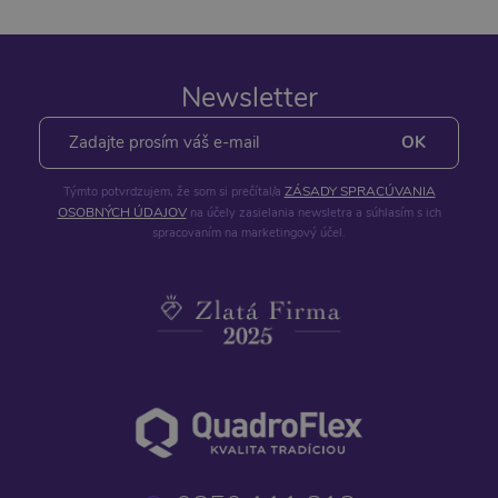
Newsletter
ZÁSADY SPRACÚVANIA
Týmto potvrdzujem, že som si prečítal/a
OSOBNÝCH ÚDAJOV
na účely zasielania newsletra a súhlasím s ich
spracovaním na marketingový účel.