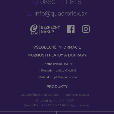
0850 111 818
info@quadroflex.sk
VŠEOBECNÉ INFORMÁCIE
MOŽNOSTI PLATBY A DOPRAVY
Platba kartou ONLINE
Prevodom z účtu ONLINE
Dobierka – platba pri prevzatí
PRODUKTY
Osobné údaje a ich ochrana
Používanie cookies
Created by
Big & BIGGER
QuadroFlex.sk © 2012 – 2026 All rights reserved