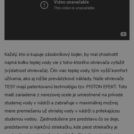
Každý, kto si kupuje zásobníkový bojler, by mal zhodnotiť
najmä koľko teplej vody vie z toho-ktorého ohrievača vyťažiť
(výdatnosť ohrievača). Čím viac teplej vody, tým vyšší komfort
užívania, ako aj nižšie prevádzkové náklady. Naše ohrievače
TESY majú patentovanú technológiu tzv. PISTON EFEKT. Toto
malé zariadenie z nerezovej ocele je umiestnené na prívode
studenej vody v nádrži a zabraňuje v maximálnej možnej
miere premiešaniu už ohriatej vody v nádrži s pritekajúcou
studenou vodou. Zjednodušene pre predstavu čo sa deje,
predstavme si injekčnú striekačku, kde piest striekačky je