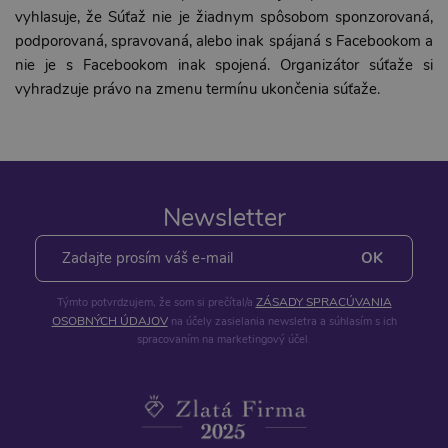
vyhlasuje, že Súťaž nie je žiadnym spôsobom sponzorovaná,
podporovaná, spravovaná, alebo inak spájaná s Facebookom a
nie je s Facebookom inak spojená. Organizátor súťaže si
vyhradzuje právo na zmenu termínu ukončenia súťaže.
Newsletter
ZÁSADY SPRACÚVANIA
Týmto potvrdzujem, že som si prečítal/a
OSOBNÝCH ÚDAJOV
na účely zasielania newsletra a súhlasím s ich
spracovaním na marketingový účel.