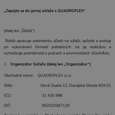
„Zapojte sa do jarnej súťaže s QUADROFLEX“
(ďalej len „Štatút“)
Štatút upravuje podmienky účasti na súťaži, spôsob a postup
pri vykonávaní činností potrebných na jej realizáciu a
vymedzuje podrobnosti o právach a povinnostiach účastníkov.
Organizátor Súťaže (ďalej len „Organizátor“)
Obchodné meno: QUADROFLEX s.r.o.
Sídlo: Nová Osada 11, Dunajská Streda 929 01
IČO: 31 435 998
DIČ: SK2020367129