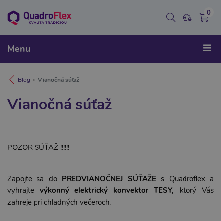
0
Menu
Blog
Vianočná súťaž
Vianočná súťaž
POZOR SÚŤAŽ !!!!!!
Zapojte sa do
PREDVIANOČNEJ SÚŤAŽE
s Quadroflex a
vyhrajte
výkonný elektrický konvektor TESY,
ktorý Vás
zahreje pri chladných večeroch.