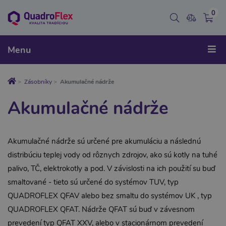
0
Menu
Zásobníky
Akumulačné nádrže
Akumulačné nádrže
Akumulačné nádrže sú určené pre akumuláciu a následnú
distribúciu teplej vody od rôznych zdrojov, ako sú kotly na tuhé
palivo, TČ, elektrokotly a pod. V závislosti na ich použití su buď
smaltované - tieto sú určené do systémov TUV, typ
QUADROFLEX QFAV alebo bez smaltu do systémov UK , typ
QUADROFLEX QFAT. Nádrže QFAT sú buď v závesnom
prevedení typ QFAT XXV, alebo v stacionárnom prevedení