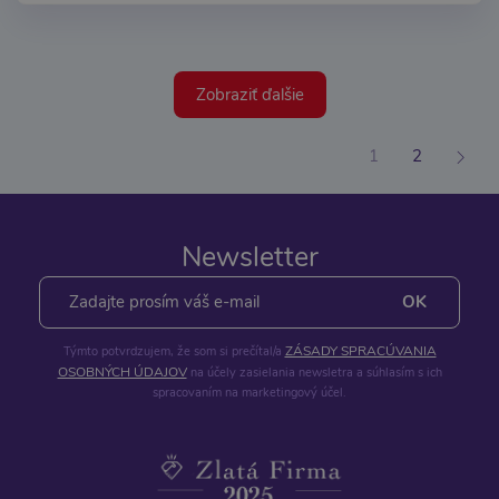
Zobraziť ďalšie
1
2
Newsletter
ZÁSADY SPRACÚVANIA
Týmto potvrdzujem, že som si prečítal/a
OSOBNÝCH ÚDAJOV
na účely zasielania newsletra a súhlasím s ich
spracovaním na marketingový účel.