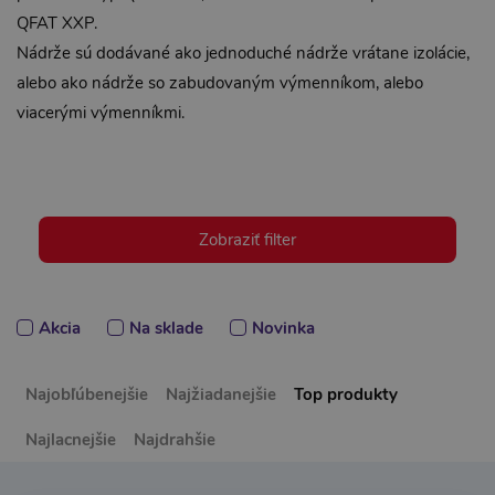
QFAT XXP.
Nádrže sú dodávané ako jednoduché nádrže vrátane izolácie,
alebo ako nádrže so zabudovaným výmenníkom, alebo
viacerými výmenníkmi.
Zobraziť filter
Akcia
Na sklade
Novinka
Najobľúbenejšie
Najžiadanejšie
Top produkty
Najlacnejšie
Najdrahšie