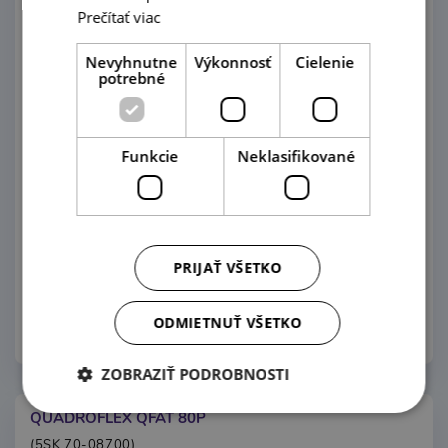
Prečítať viac
Nevyhnutne
Výkonnosť
Cielenie
potrebné
Funkcie
Neklasifikované
PRIJAŤ VŠETKO
304,24 €
ODMIETNUŤ VŠETKO
Pozrieť produktový rad
Porovnať
ZOBRAZIŤ PODROBNOSTI
QUADROFLEX QFAT 80P
(5SK 70-08700)