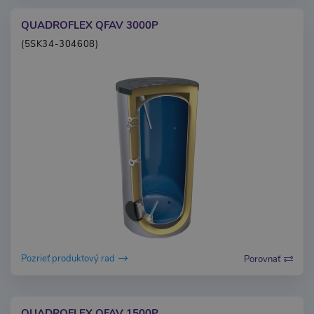
QUADROFLEX QFAV 3000P
(5SK34-304608)
Pozrieť produktový rad
Porovnať
QUADROFLEX QFAV 1500P