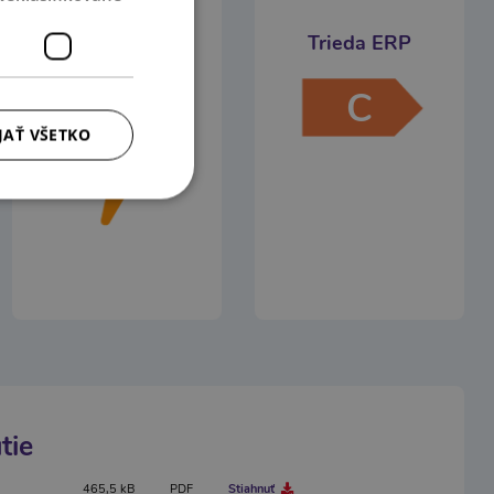
Výkon
Trieda ERP
C
2000
JAŤ VŠETKO
W
tie
465,5 kB
PDF
Stiahnuť