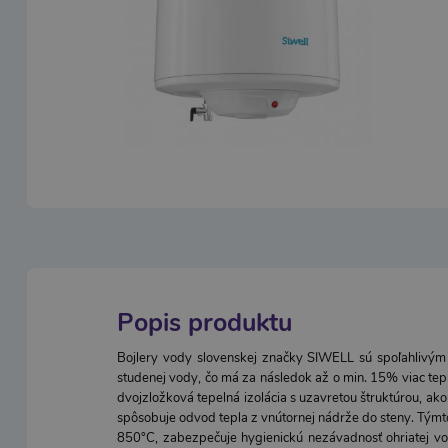
Popis produktu
Bojlery vody slovenskej značky SIWELL sú spoľahlivý
studenej vody, čo má za následok až o min. 15% viac tepl
dvojzložková tepelná izolácia s uzavretou štruktúrou, ako
spôsobuje odvod tepla z vnútornej nádrže do steny. Tým
850°C, zabezpečuje hygienickú nezávadnosť ohriatej v