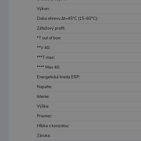
Výkon:
Doba ohrevu ∆t=45°C (15-60°C):
Záťažový profil:
*T out of box:
**V 40:
***T max:
**** Max 40:
Energetická trieda ERP:
Napätie:
Istenie:
Výška:
Priemer:
Hĺbka s konzolou:
Záruka: