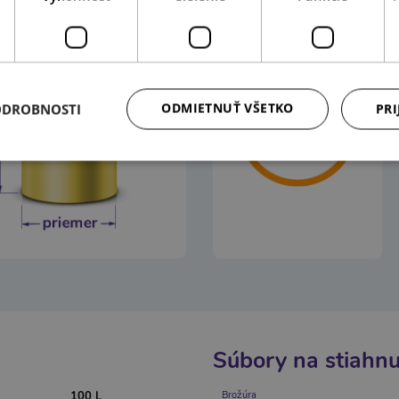
Skutočný objem
100
ODMIETNUŤ VŠETKO
ODROBNOSTI
PRI
litrov
Súbory na stiahnu
100 L
Brožúra