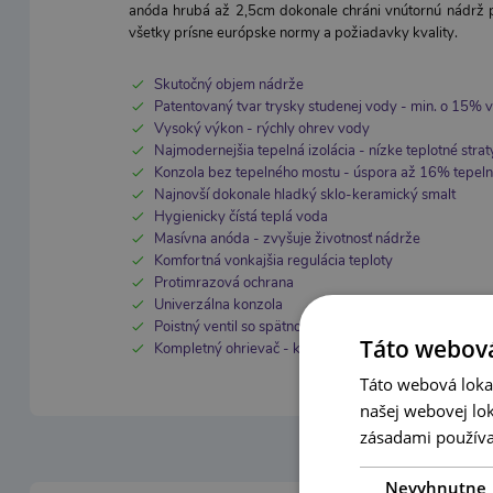
anóda hrubá až 2,5cm dokonale chráni vnútornú nádrž po
všetky prísne európske normy a požiadavky kvality.
Skutočný objem nádrže
Patentovaný tvar trysky studenej vody - min. o 15% v
Vysoký výkon - rýchly ohrev vody
Najmodernejšia tepelná izolácia - nízke teplotné strat
Konzola bez tepelného mostu - úspora až 16% tepeln
Najnovší dokonale hladký sklo-keramický smalt
Hygienicky čístá teplá voda
Masívna anóda - zvyšuje životnosť nádrže
Komfortná vonkajšia regulácia teploty
Protimrazová ochrana
Univerzálna konzola
Poistný ventil so spätnou klapkou v balení
Táto webová
Kompletný ohrievač - kábel, konzola, montážna sada
Táto webová lokal
našej webovej lok
zásadami používa
Nevyhnutne