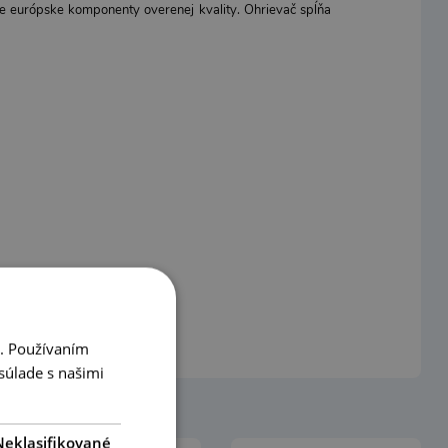
ne európske komponenty overenej kvality. Ohrievač spĺňa
i. Používaním
súlade s našimi
Neklasifikované