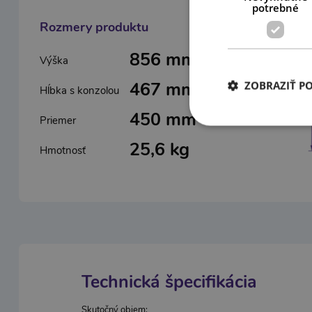
potrebné
Rozmery produktu
856 mm
Výška
467 mm
ZOBRAZIŤ P
Hĺbka s konzolou
450 mm
Priemer
25,6 kg
Hmotnosť
Technická špecifikácia
Skutočný objem: