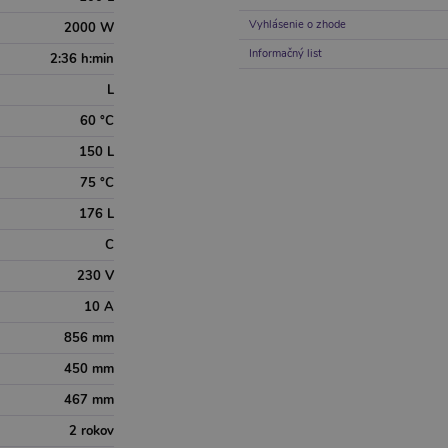
Vyhlásenie o zhode
2000 W
Informačný list
2:36 h:min
L
60 °C
150 L
75 °C
176 L
C
230 V
10 A
856 mm
450 mm
467 mm
2 rokov