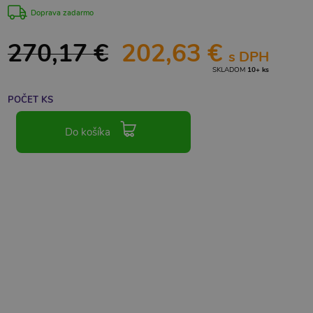
Doprava zadarmo
270,17 €
202,63 €
s DPH
SKLADOM
10+ ks
POČET KS
Do košíka