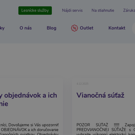
Lesnícke služby
Nájdi servis
Na stiahnutie
Záruk
ky
O nás
Blog
Outlet
Kontakt
4.12.2025
y objednávok a ich
Vianočná súťaž
nie
níci, Dovoľujeme si Vás upozorniť
POZOR SÚŤAŽ !!!!!! Zap
 OBJEDNÁVOK a ich doručovanie
PREDVIANOČNEJ SÚŤAŽE s Qu
Vianočných sviatkov. Objednávky
vyhrajte výkonný elektrický ko