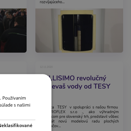
rozvíjajúceho...
12.11.2020
2019
BELLISIMO revolučný
ohrievaš vody od TESY
i. Používaním
súlade s našimi
AQUATHERM
Výrobca TESY v spolupráci s našou firmou
OFLEX sa aj
QUADROFLEX s.r.o ., ako výhradným
edzinárodnom
zástupcom pre slovenský trh, predstavil vôbec
19. Na ešte
prvýkrát novú modelovú radu plochých
Neklasifikované
ohrievačov...