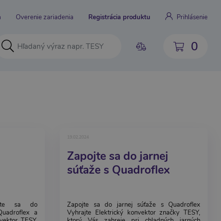
a
Overenie zariadenia
Registrácia produktu
Prihlásenie
0
19.02.2024
Zapojte sa do jarnej
súťaže s Quadroflex
ojte sa do
Zapojte sa do jarnej súťaže s Quadroflex
adroflex a
Vyhrajte Elektrický konvektor značky TESY,
nvektor TESY,
ktorý Vás zahreje pri chladných jarných