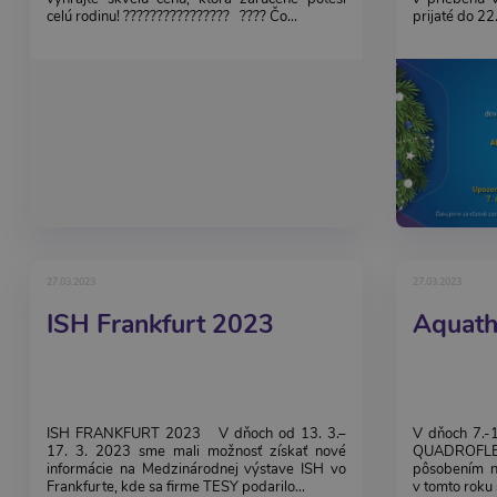
celú rodinu! ????‍????‍????‍???? ???? Čo...
prijaté do 22
27.03.2023
27.03.2023
ISH Frankfurt 2023
Aquath
ISH FRANKFURT 2023 V dňoch od 13. 3.–
V dňoch 7.-
17. 3. 2023 sme mali možnosť získať nové
QUADROFLE
informácie na Medzinárodnej výstave ISH vo
pôsobením na
Frankfurte, kde sa firme TESY podarilo...
v tomto roku 