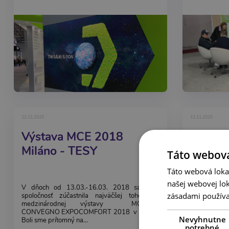
12.11.2020
12.11.2020
Výstava MCE 2018
Výstav
Miláno - TESY
Miláno
Táto webová
Táto webová lokal
našej webovej lok
V dňoch od 13.03.-16.03. 2018 sa naša
Náš dlhoro
zásadami používa
spoločnosť zúčastnila najväčšej tohoročnej
expanzných 
medzinárodnej výstavy MOSTRA
Ako vďaku z
CONVEGNO EXPOCOMFORT 2018 v Miláne.
15 rokov, n
Nevyhnutne
Boli sme prítomný na...
Okrem toho..
potrebné