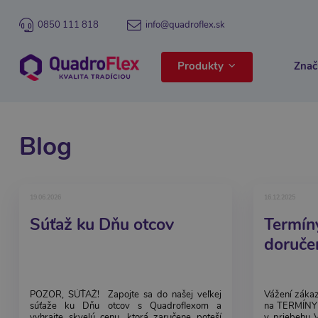
0850 111 818
info@quadroflex.sk
Produkty
Znač
Blog
19.06.2026
16.12.2025
Súťaž ku Dňu otcov
Termín
doruče
POZOR, SÚŤAŽ! Zapojte sa do našej veľkej
Vážení zákaz
súťaže ku Dňu otcov s Quadroflexom a
na TERMÍNY
vyhrajte skvelú cenu, ktorá zaručene poteší
v priebehu 