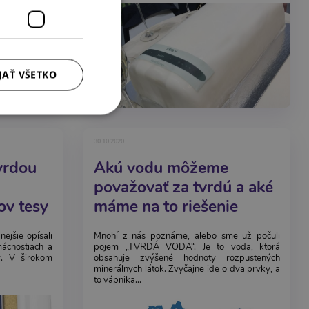
JAŤ VŠETKO
30.10.2020
tvrdou
Akú vodu môžeme
považovať za tvrdú a aké
ov tesy
máme na to riešenie
ejšie opísali
Mnohí z nás poznáme, alebo sme už počuli
ácnostiach a
pojem „TVRDÁ VODA“. Je to voda, ktorá
y. V širokom
obsahuje zvýšené hodnoty rozpustených
minerálnych látok. Zvyčajne ide o dva prvky, a
to vápnika...