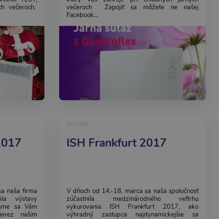
ch večeroch.
večeroch Zapojiť sa môžete ne našej
Facebook...
12.11.2020
2017
ISH Frankfurt 2017
a naša firma
V dňoch od 14.-18. marca sa naša spoločnosť
ila výstavy
zúčastnila medzinárodného veľtrhu
 sme sa Vám
vykurovania ISH Frankfurt 2017, ako
rierez našim
výhradný zastupca najdynamickejšie sa