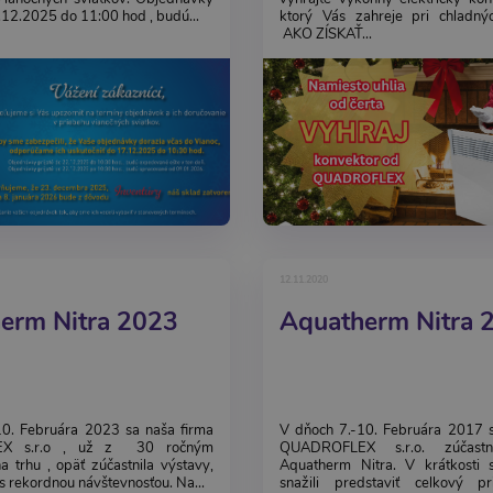
.12.2025 do 11:00 hod , budú...
ktorý Vás zahreje pri chladný
AKO ZÍSKAŤ...
12.11.2020
erm Nitra 2023
Aquatherm Nitra 
10. Februára 2023 sa naša firma
V dňoch 7.-10. Februára 2017 s
X s.r.o , už z 30 ročným
QUADROFLEX s.r.o. zúčastn
 trhu , opäť zúčastnila výstavy,
Aquatherm Nitra. V krátkosti
s rekordnou návštevnosťou. Na...
snažili predstaviť celkový p