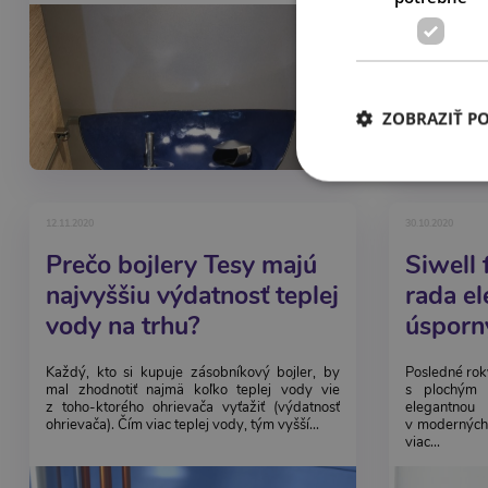
ZOBRAZIŤ P
12.11.2020
30.10.2020
Prečo bojlery Tesy majú
Siwell 
najvyššiu výdatnosť teplej
rada e
vody na trhu?
úsporn
bojlero
Každý, kto si kupuje zásobníkový bojler, by
Posledné rok
mal zhodnotiť najmä koľko teplej vody vie
s plochým 
z toho-ktorého ohrievača vyťažiť (výdatnosť
elegantnou
ohrievača). Čím viac teplej vody, tým vyšší...
v moderných 
viac...