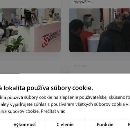
najnovším...
12.11.2020
a MCE 2018
Aquatherm Nitra 
 - CIM
 lokalita používa súbory cookie.
ita používa súbory cookie na zlepšenie používateľskej skúsenost
ality vyjadrujete súhlas s používaním všetkých súborov cookie v 
čný partner - výrobca našich
QUADROFLEX na výstave 
nia súborov cookie.
Prečítať viac
nádob CIMM nás milo prekvapil.
NITRA 2019 Naša firma QUADR
a dlhoročnú spoluprácu, takmer
v tomto roku zúčastnila na m
ás ocenil nádhernou plaketou.
veľtrhu AQUATHERM NITRA 20
Výkonnosť
Cielenie
Funkcie
.
väčšej ploche, ako...