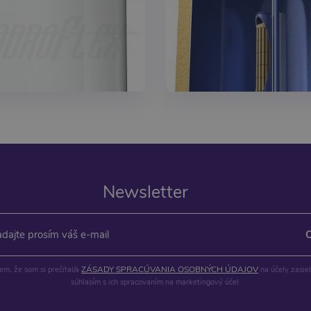
Newsletter
ZÁSADY SPRACÚVANIA OSOBNÝCH ÚDAJOV
m, že som si prečítal/a
na účely zasie
súhlasím s ich spracovaním na marketingový účel.