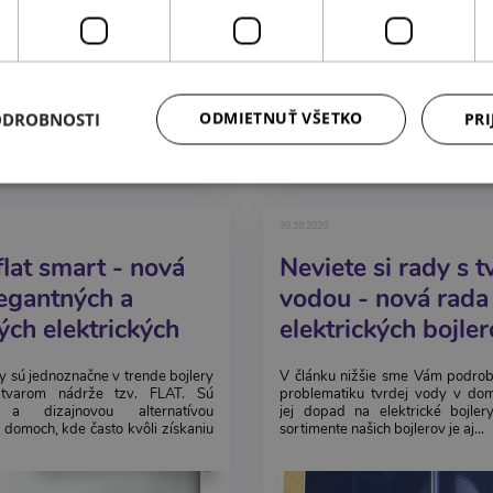
ODMIETNUŤ VŠETKO
ODROBNOSTI
PRI
30.10.2020
flat smart - nová
Neviete si rady s 
legantných a
vodou - nová rada
ých elektrických
elektrických bojler
v
modeco
y sú jednoznačne v trende bojlery
V článku nižšie sme Vám podrobn
tvarom nádrže tzv. FLAT. Sú
problematiku tvrdej vody v dom
 a dizajnovou alternatívou
jej dopad na elektrické bojler
domoch, kde často kvôli získaniu
sortimente našich bojlerov je aj...