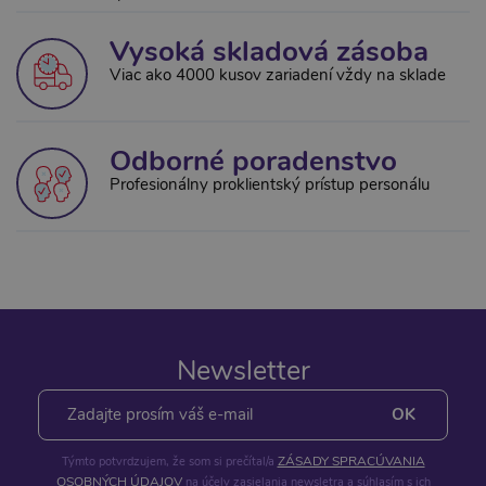
Vysoká skladová zásoba
Viac ako 4000 kusov zariadení vždy na sklade
Odborné poradenstvo
Profesionálny proklientský prístup personálu
Newsletter
ZÁSADY SPRACÚVANIA
Týmto potvrdzujem, že som si prečítal/a
OSOBNÝCH ÚDAJOV
na účely zasielania newsletra a súhlasím s ich