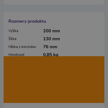
Rozmery produktu
200 mm
Výška
130 mm
Šírka
76 mm
Hĺbka s konzolou
0,85 kg
Hmotnosť
Výkon