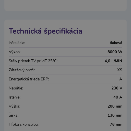
Technická špecifikácia
Inštalácia:
tlaková
Výkon:
8000 W
Stály prietok TV pri dT 25°C:
4,6 L/MIN
Záťažový profil:
XS
Energetická trieda ERP:
A
Napätie:
230 V
Istenie:
40 A
Výška:
200 mm
Šírka:
130 mm
Hĺbka s konzolou:
76 mm