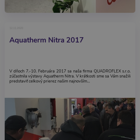
12.11.2020
Aquatherm Nitra 2017
V dňoch 7.-10. Februára 2017 sa naša firma QUADROFLEX s.r.o.
zúčastnila výstavy Aquatherm Nitra. V krátkosti sme sa Vám snažili
predstaviť celkový prierez našim najnovším...