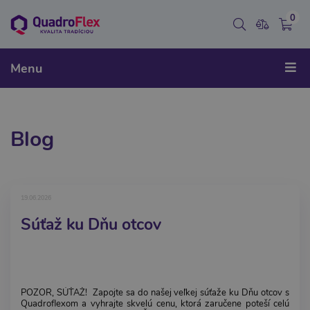
0
Menu
Blog
19.06.2026
Súťaž ku Dňu otcov
POZOR, SÚŤAŽ! Zapojte sa do našej veľkej súťaže ku Dňu otcov s
Quadroflexom a vyhrajte skvelú cenu, ktorá zaručene poteší celú