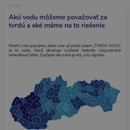
30.10.2020
Akú vodu môžeme považovať za
tvrdú a aké máme na to riešenie
Mnohí z nás poznáme, alebo sme už počuli pojem „TVRDÁ VODA“.
Je to voda, ktorá obsahuje zvýšené hodnoty rozpustených
minerálnych látok. Zvyčajne ide o dva prvky, a to vápnika...