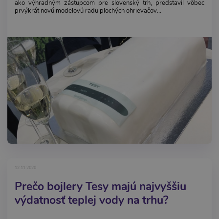
ako výhradným zástupcom pre slovenský trh, predstavil vôbec
prvýkrát novú modelovú radu plochých ohrievačov...
12.11.2020
Prečo bojlery Tesy majú najvyššiu
výdatnosť teplej vody na trhu?