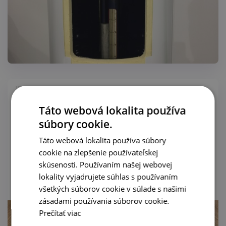
12.11.2020
Výstava MCE 2018 Miláno - TESY
Táto webová lokalita používa
súbory cookie.
Táto webová lokalita používa súbory
cookie na zlepšenie používateľskej
V dňoch od 13.03.-16.03. 2018 sa naša spoločnosť zúčastnila
skúsenosti. Používaním našej webovej
najväčšej tohoročnej medzinárodnej výstavy MOSTRA
CONVEGNO EXPOCOMFORT 2018 v Miláne. Boli sme prítomný
lokality vyjadrujete súhlas s používaním
na...
všetkých súborov cookie v súlade s našimi
zásadami používania súborov cookie.
Prečítať viac