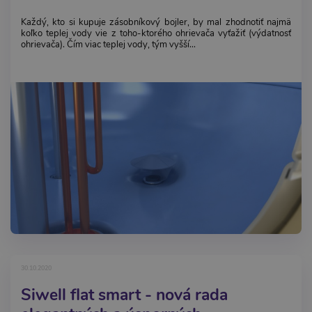
Každý, kto si kupuje zásobníkový bojler, by mal zhodnotiť najmä
koľko teplej vody vie z toho-ktorého ohrievača vyťažiť (výdatnosť
ohrievača). Čím viac teplej vody, tým vyšší...
30.10.2020
Siwell flat smart - nová rada