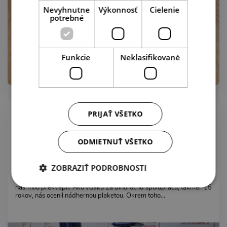
Nevyhnutne
Výkonnosť
Cielenie
potrebné
Funkcie
Neklasifikované
12.11.2020
PRIJAŤ VŠETKO
Výstava MCE 2018 Miláno - CIM
ODMIETNUŤ VŠETKO
ZOBRAZIŤ PODROBNOSTI
Náš dlhoročný partner - výrobca našich expanzných nádob CIMM
nás milo prekvapil. Ako vďaku za dlhoročnú spoluprácu, takmer 15
rokov, nás ocenil nádhernou plaketou. Okrem toho...