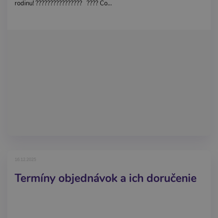
rodinu! ????‍????‍????‍???? ???? Čo...
16.12.2025
Termíny objednávok a ich doručenie