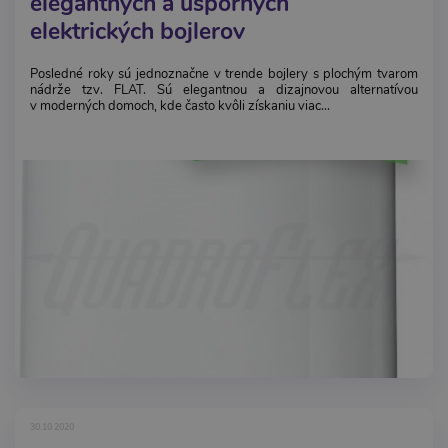
elegantných a úsporných
elektrických bojlerov
Posledné roky sú jednoznačne v trende bojlery s plochým tvarom
nádrže tzv. FLAT. Sú elegantnou a dizajnovou alternatívou
v moderných domoch, kde často kvôli získaniu viac...
30.10.2020