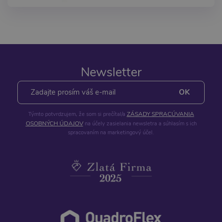
Newsletter
ZÁSADY SPRACÚVANIA
Týmto potvrdzujem, že som si prečítal/a
OSOBNÝCH ÚDAJOV
na účely zasielania newsletra a súhlasím s ich
spracovaním na marketingový účel.