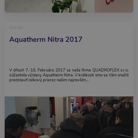
12.11.2020
Aquatherm Nitra 2017
V dňoch 7.-10. Februára 2017 sa naša firma QUADROFLEX s.r.o.
zúčastnila výstavy Aquatherm Nitra. V krátkosti sme sa Vám snažili
predstaviť celkový prierez našim najnovším...