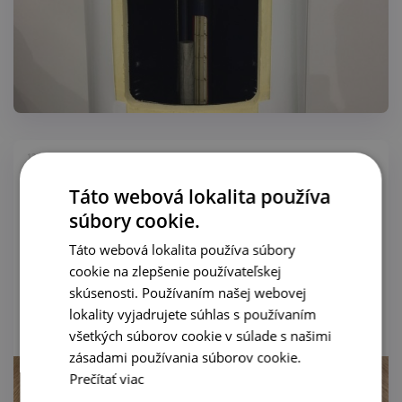
12.11.2020
Výstava MCE 2018 Miláno - TESY
Táto webová lokalita používa
súbory cookie.
Táto webová lokalita používa súbory
cookie na zlepšenie používateľskej
V dňoch od 13.03.-16.03. 2018 sa naša spoločnosť zúčastnila
skúsenosti. Používaním našej webovej
najväčšej tohoročnej medzinárodnej výstavy MOSTRA
CONVEGNO EXPOCOMFORT 2018 v Miláne. Boli sme prítomný
lokality vyjadrujete súhlas s používaním
na...
všetkých súborov cookie v súlade s našimi
zásadami používania súborov cookie.
Prečítať viac