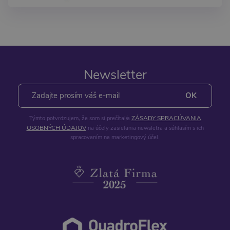
Newsletter
ZÁSADY SPRACÚVANIA
Týmto potvrdzujem, že som si prečítal/a
OSOBNÝCH ÚDAJOV
na účely zasielania newsletra a súhlasím s ich
spracovaním na marketingový účel.