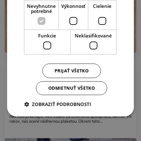
Nevyhnutne
Výkonnosť
Cielenie
potrebné
Funkcie
Neklasifikované
12.11.2020
PRIJAŤ VŠETKO
Výstava MCE 2018 Miláno - CIM
ODMIETNUŤ VŠETKO
ZOBRAZIŤ PODROBNOSTI
Náš dlhoročný partner - výrobca našich expanzných nádob CIMM
nás milo prekvapil. Ako vďaku za dlhoročnú spoluprácu, takmer 15
rokov, nás ocenil nádhernou plaketou. Okrem toho...