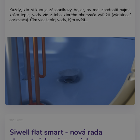
Každý, kto si kupuje zásobníkový bojler, by mal zhodnotiť najmä
koľko teplej vody vie z toho-ktorého ohrievača vyťažiť (výdatnosť
ohrievača). Čím viac teplej vody, tým vyšší...
30.10.2020
Siwell flat smart - nová rada