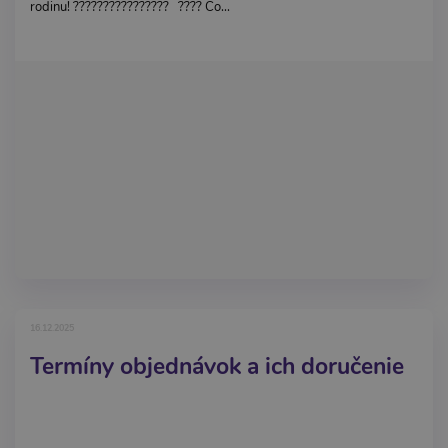
rodinu! ????‍????‍????‍???? ???? Čo...
16.12.2025
Termíny objednávok a ich doručenie