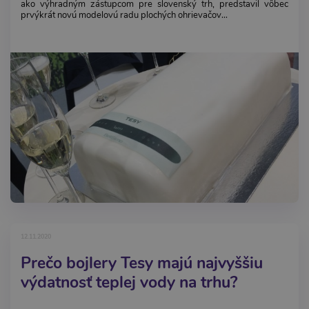
ako výhradným zástupcom pre slovenský trh, predstavil vôbec
prvýkrát novú modelovú radu plochých ohrievačov...
12.11.2020
Prečo bojlery Tesy majú najvyššiu
výdatnosť teplej vody na trhu?