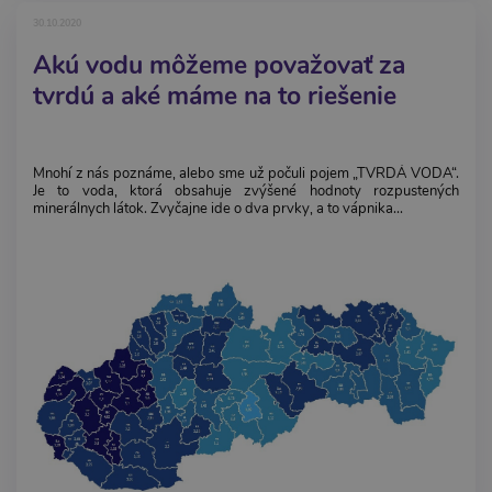
30.10.2020
Akú vodu môžeme považovať za
tvrdú a aké máme na to riešenie
Mnohí z nás poznáme, alebo sme už počuli pojem „TVRDÁ VODA“.
Je to voda, ktorá obsahuje zvýšené hodnoty rozpustených
minerálnych látok. Zvyčajne ide o dva prvky, a to vápnika...