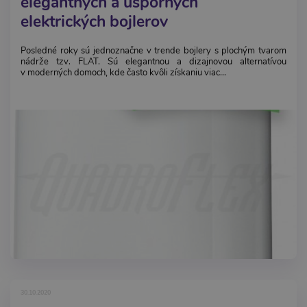
elegantných a úsporných
elektrických bojlerov
Posledné roky sú jednoznačne v trende bojlery s plochým tvarom
nádrže tzv. FLAT. Sú elegantnou a dizajnovou alternatívou
v moderných domoch, kde často kvôli získaniu viac...
30.10.2020