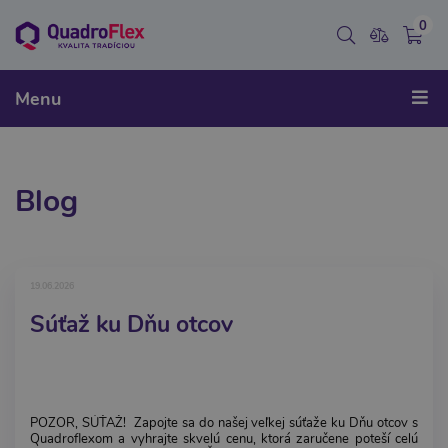
0
Menu
Blog
19.06.2026
Súťaž ku Dňu otcov
POZOR, SÚŤAŽ! Zapojte sa do našej veľkej súťaže ku Dňu otcov s
Quadroflexom a vyhrajte skvelú cenu, ktorá zaručene poteší celú