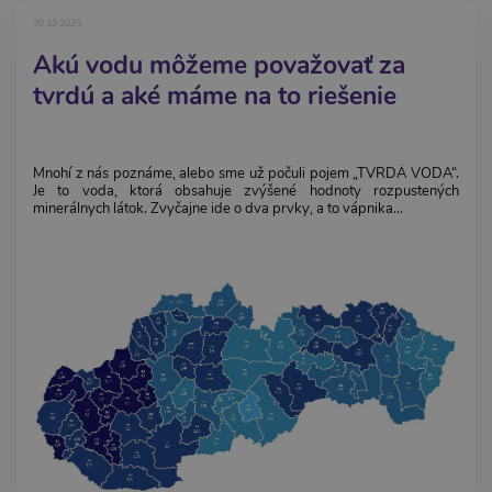
30.10.2020
Akú vodu môžeme považovať za
tvrdú a aké máme na to riešenie
Mnohí z nás poznáme, alebo sme už počuli pojem „TVRDÁ VODA“.
Je to voda, ktorá obsahuje zvýšené hodnoty rozpustených
minerálnych látok. Zvyčajne ide o dva prvky, a to vápnika...