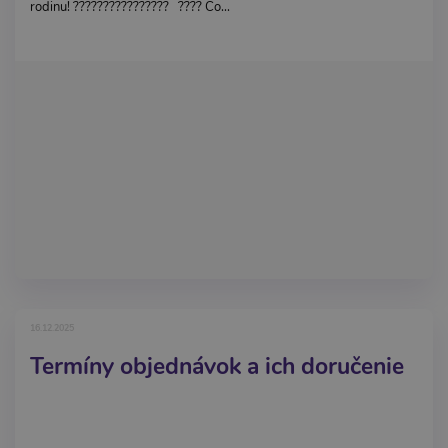
rodinu! ????‍????‍????‍???? ???? Čo...
16.12.2025
Termíny objednávok a ich doručenie