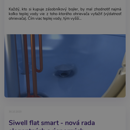
Každý, kto si kupuje zásobníkový bojler, by mal zhodnotiť najmä
koľko teplej vody vie z toho-ktorého ohrievača vyťažiť (výdatnosť
ohrievača). Čím viac teplej vody, tým vyšší...
30.10.2020
Siwell flat smart - nová rada