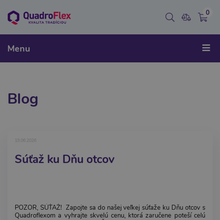
0
Menu
Blog
19.06.2026
Súťaž ku Dňu otcov
POZOR, SÚŤAŽ! Zapojte sa do našej veľkej súťaže ku Dňu otcov s
Quadroflexom a vyhrajte skvelú cenu, ktorá zaručene poteší celú