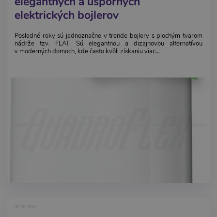
elegantných a úsporných
elektrických bojlerov
Posledné roky sú jednoznačne v trende bojlery s plochým tvarom
nádrže tzv. FLAT. Sú elegantnou a dizajnovou alternatívou
v moderných domoch, kde často kvôli získaniu viac...
30.10.2020