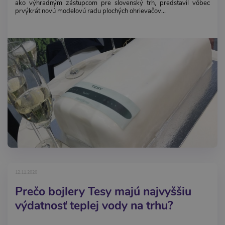
ako výhradným zástupcom pre slovenský trh, predstavil vôbec
prvýkrát novú modelovú radu plochých ohrievačov...
12.11.2020
Prečo bojlery Tesy majú najvyššiu
výdatnosť teplej vody na trhu?