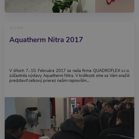
12.11.2020
Aquatherm Nitra 2017
V dňoch 7.-10. Februára 2017 sa naša firma QUADROFLEX s.r.o.
zúčastnila výstavy Aquatherm Nitra. V krátkosti sme sa Vám snažili
predstaviť celkový prierez našim najnovším...