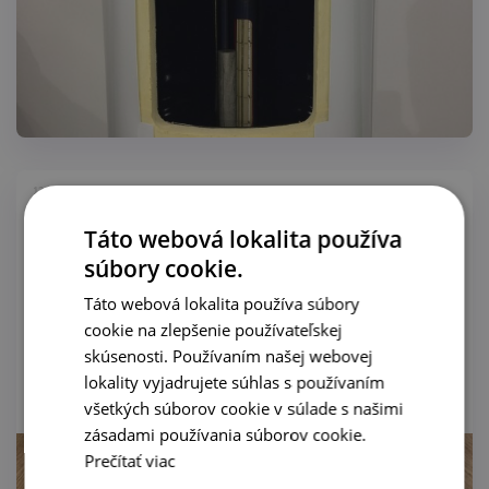
12.11.2020
Výstava MCE 2018 Miláno - TESY
Táto webová lokalita používa
súbory cookie.
Táto webová lokalita používa súbory
cookie na zlepšenie používateľskej
V dňoch od 13.03.-16.03. 2018 sa naša spoločnosť zúčastnila
skúsenosti. Používaním našej webovej
najväčšej tohoročnej medzinárodnej výstavy MOSTRA
CONVEGNO EXPOCOMFORT 2018 v Miláne. Boli sme prítomný
lokality vyjadrujete súhlas s používaním
na...
všetkých súborov cookie v súlade s našimi
zásadami používania súborov cookie.
Prečítať viac