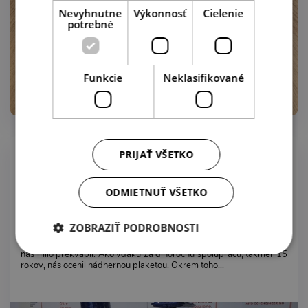
Nevyhnutne
Výkonnosť
Cielenie
potrebné
Funkcie
Neklasifikované
12.11.2020
PRIJAŤ VŠETKO
Výstava MCE 2018 Miláno - CIM
ODMIETNUŤ VŠETKO
ZOBRAZIŤ PODROBNOSTI
Náš dlhoročný partner - výrobca našich expanzných nádob CIMM
nás milo prekvapil. Ako vďaku za dlhoročnú spoluprácu, takmer 15
rokov, nás ocenil nádhernou plaketou. Okrem toho...